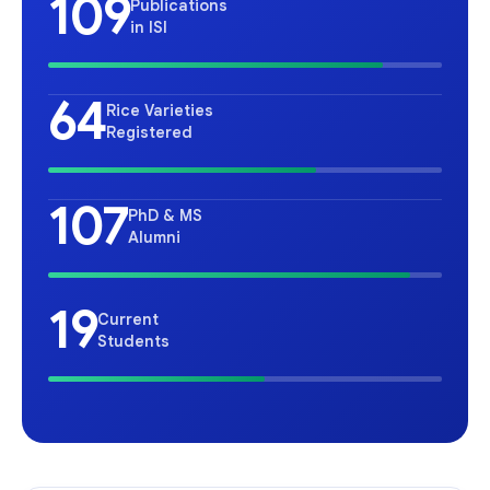
109
Publications
in ISI
64
Rice Varieties
Registered
107
PhD & MS
Alumni
19
Current
Students