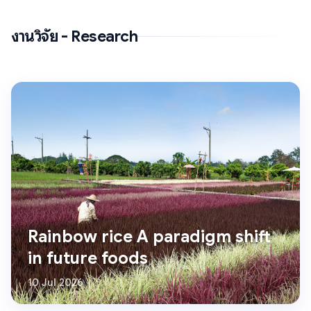
งานวิจัย - Research
Rainbow rice A paradigm shift
in future foods
10 Jul 2026