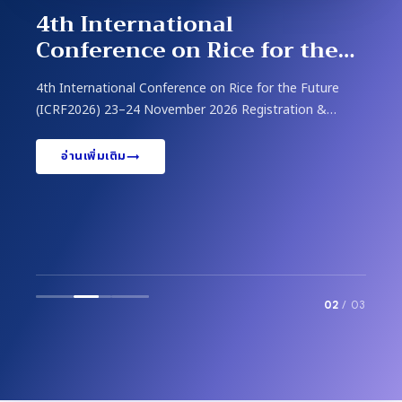
4th International
Conference on Rice for the
Future (ICRF2026) 23-24
4th International Conference on Rice for the Future
November 2026 in Bangkok,
(ICRF2026) 23–24 November 2026 Registration &
Thailand
Abstract Submission: 1 June 2026 Venu…
อ่านเพิ่มเติม
→
/
02
03