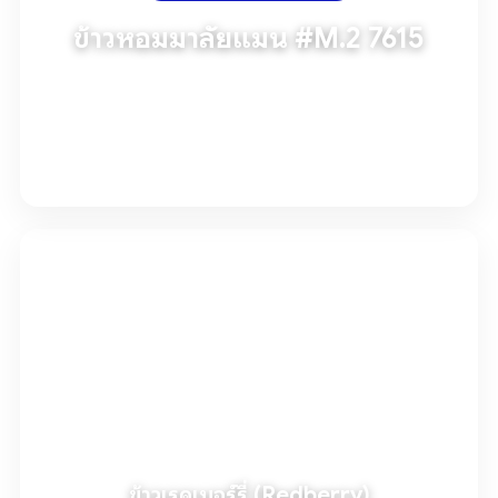
ข้าวหอมมาลัยแมน #M.2 7615
ข้าวหอมมาลัยแมน #2 (สายพันธุ์ M.2 6715) นวัตกรรมข้าว
พันธุ์ใหม่จากงานวิจัยสู่เกษตรกรไทย นุ่มอร่อย ผลผลิตดี โ…
อ่านเพิ่มเติม
ข้าวเรดเบอร์รี่ (Redberry)